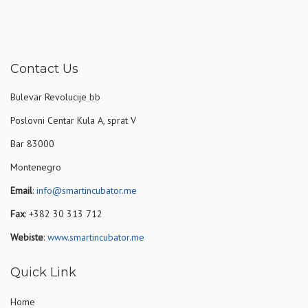
Contact Us
Bulevar Revolucije bb
Poslovni Centar Kula A, sprat V
Bar 83000
Montenegro
Email
:
info@smartincubator.me
Fax
: +382 30 313 712
Webiste
:
www.smartincubator.me
Quick Link
Home