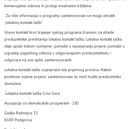
komercijalne odnose ili pristup inostranim tržištima.
Za više informacija o programu zainteresovani se mogu obratiti
„lokalnoj kontakt tački“.
Glavni kontakt kroz trajanje cijelog programa Erasmus za mlade
preduzetnike predstavlja lokalnu kontakt tačku. Lokalna kontakt tačka
daje upute tokom razmjene; pomaže u ispunjavanju prijave, pomaže u
izgradnji uspješnog odnosa s odgovarajućim preduzetnikom, i
odgovara na sve upite zainteresovanih.
Lokalna kontakt tačka ocjenjivaće tok prijavnog procesa. Nakon
pozitivne ocjene prijave, zainteresovani će moći tražiti preduzetnika
domaćina.
Lokalna kontakt tačka Crna Gora
Asocijacija za demokratski prosperitet - ZID
Goijka Radonjica 32
8100 Podgorica