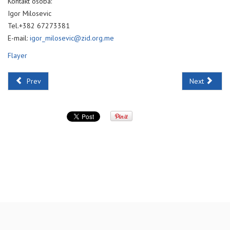
Kontakt osoba:
Igor Milosevic
Tel.+382 67273381
E-mail:
igor_milosevic@zid.org.me
Flayer
Prev
Next