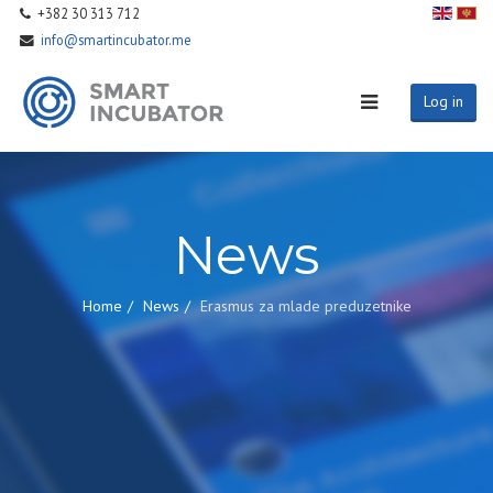
+382 30 313 712
info@smartincubator.me
Log in
News
Home
News
Erasmus za mlade preduzetnike