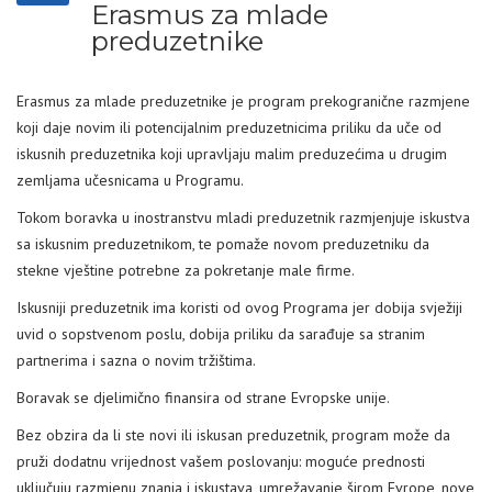
Erasmus za mlade
preduzetnike
Erasmus za mlade preduzetnike je program prekogranične razmjene
koji daje novim ili potencijalnim preduzetnicima priliku da uče od
iskusnih preduzetnika koji upravljaju malim preduzećima u drugim
zemljama učesnicama u Programu.
Tokom boravka u inostranstvu mladi preduzetnik razmjenjuje iskustva
sa iskusnim preduzetnikom, te pomaže novom preduzetniku da
stekne vještine potrebne za pokretanje male firme.
Iskusniji preduzetnik ima koristi od ovog Programa jer dobija svježiji
uvid o sopstvenom poslu, dobija priliku da sarađuje sa stranim
partnerima i sazna o novim tržištima.
Boravak se djelimično finansira od strane Evropske unije.
Bez obzira da li ste novi ili iskusan preduzetnik, program može da
pruži dodatnu vrijednost vašem poslovanju: moguće prednosti
uključuju razmjenu znanja i iskustava, umrežavanje širom Evrope, nove