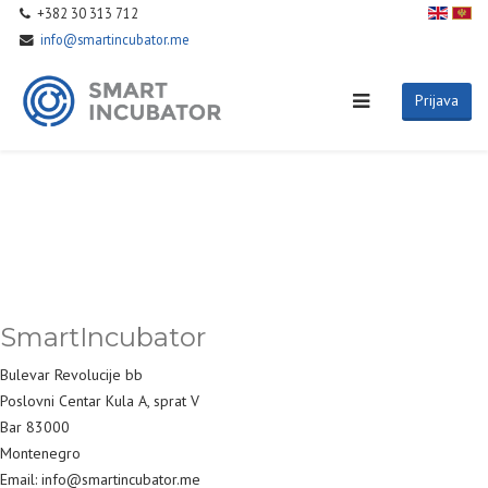
+382 30 313 712
info@smartincubator.me
Prijava
SmartIncubator
Bulevar Revolucije bb
Poslovni Centar Kula A, sprat V
Bar 83000
Montenegro
Email: info@smartincubator.me