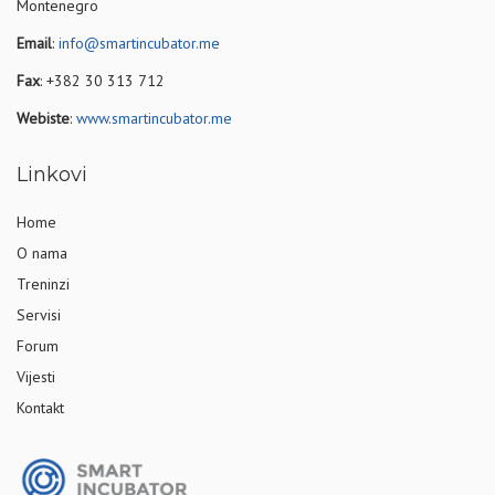
Montenegro
Email
:
info@smartincubator.me
Fax
: +382 30 313 712
Webiste
:
www.smartincubator.me
Linkovi
Home
O nama
Treninzi
Servisi
Forum
Vijesti
Kontakt