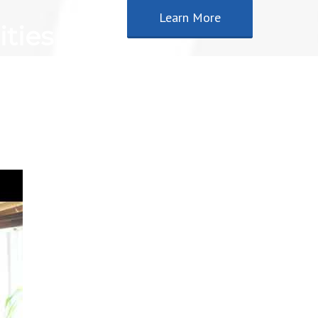
Learn More
cities map!