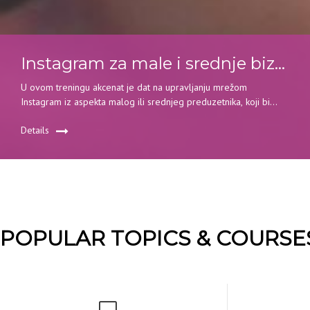
Instagram za male i srednje biznise – how to do it?
U ovom treningu akcenat je dat na upravljanju mrežom
Instagram iz aspekta malog ili srednjeg preduzetnika, koji bi
pohađanjem ovog kursa mogao da stekne znanja kako da sam
Details
odradi marketing na ovoj društvenoj mreži i na taj način uštedi
značajna godišnja s
POPULAR TOPICS & COURSE