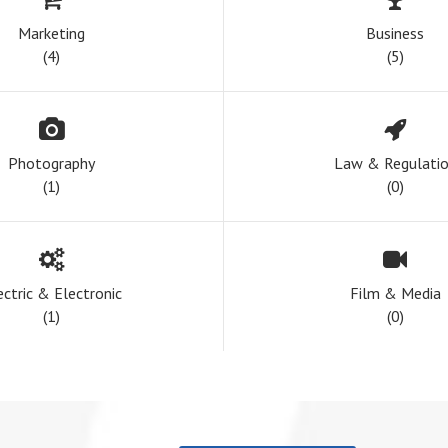
Marketing
Business
(4)
(5)
Photography
Law & Regulati
(1)
(0)
ectric & Electronic
Film & Media
(1)
(0)