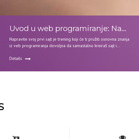
Uvod u web programiranje: Napravite svoj prvi sajt
Napravite svoj prvi sajt je trening koji će ti pružiti osnovna znanja
iz veb programiranja dovoljna da samastalno kreiraš sajt i
predstaviš sebe i usluge koje pružaš.
Details
S