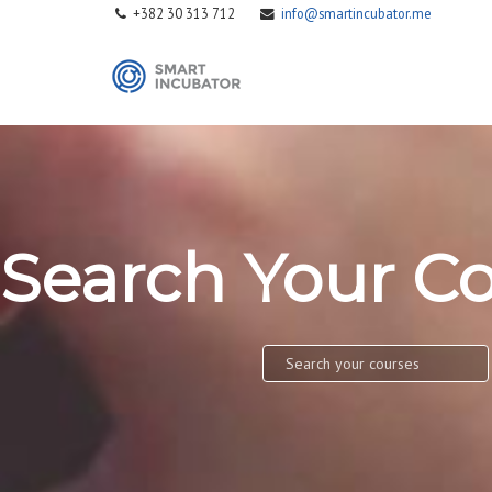
+382 30 313 712
info@smartincubator.me
Search Your C