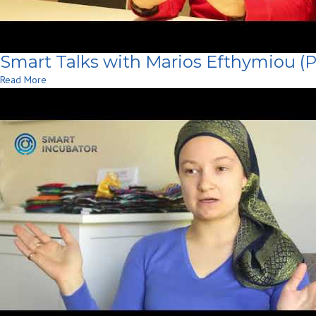
Smart Talks with Marios Efthymiou (P
Read More