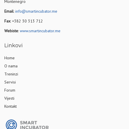
Montenegro
Email
:
info@smartincubator.me
Fax
: +382 30 313 712
Webiste
:
www.smartincubator.me
Linkovi
Home
O nama
Treninzi
Servisi
Forum
Vijesti
Kontakt