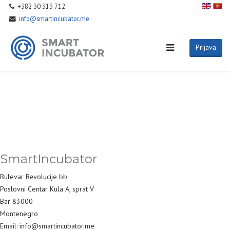
+382 30 313 712
info@smartincubator.me
Prijava
SmartIncubator
Bulevar Revolucije bb
Poslovni Centar Kula A, sprat V
Bar 83000
Montenegro
Email: info@smartincubator.me