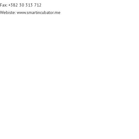
Fax: +382 30 313 712
Webiste: www.smartincubator.me